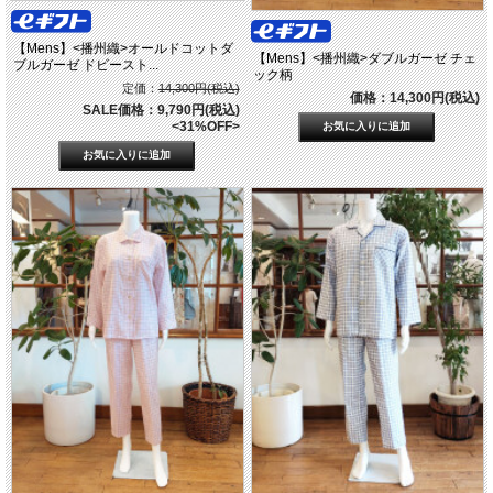
【Mens】<播州織>オールドコットダ
【Mens】<播州織>ダブルガーゼ チェ
ブルガーゼ ドビースト...
ック柄
定価：
14,300円(税込)
価格：14,300円(税込)
SALE価格：9,790円(税込)
<31%OFF>