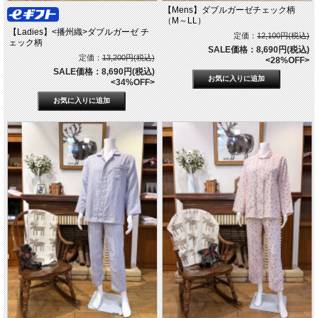
【Mens】ダブルガーゼチェック柄
（M～LL）
【Ladies】<播州織>ダブルガーゼ チ
定価：
12,100円(税込)
ェック柄
SALE価格：8,690円(税込)
定価：
13,200円(税込)
<28%OFF>
SALE価格：8,690円(税込)
<34%OFF>