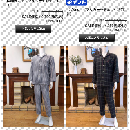
【Ladies】トリプルガーゼ花柄（Ｓ～
LL）
【Mens】ダブルガーゼチェック柄(半
定価：
12,100円(税込)
袖)
SALE価格：9,790円(税込)
定価：
11,000円(税込)
<19%OFF>
SALE価格：4,950円(税込)
<55%OFF>