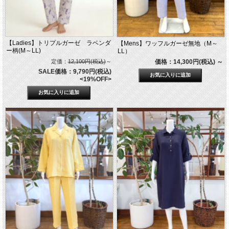
【Ladies】トリプルガーゼ ラベンダ
【Mens】ワッフルガーゼ無地（M～
ー柄(M～LL)
LL）
定価：
12,100円(税込)
～
価格：14,300円(税込)
～
SALE価格：9,790円(税込)
<19%OFF>