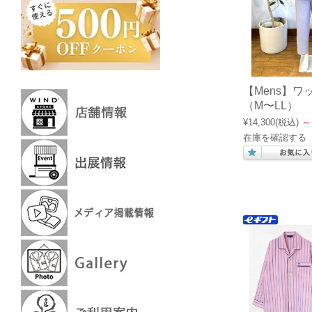
【Mens】
（M〜LL）
¥14,300
(税込)
～
在庫を確認する