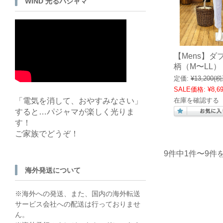
WIND 光るパジャマ
【Mens】
柄（M〜LL）
定価:
¥13,200
(税
SALE価格:
¥8,6
「電気を消して、おやすみなさい」
在庫を確認する
すると…パジャマが楽しく光りま
す！
ご家族でどうぞ！
9件中1件〜9件
海外発送について
※海外への発送、また、国内の海外転送
サービス会社への配送は行っておりませ
ん。