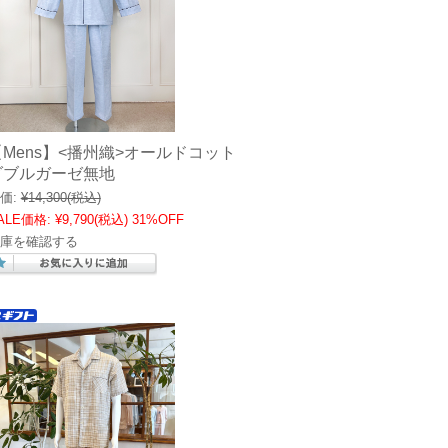
【Mens】<播州織>オールドコット
ダブルガーゼ無地
価:
¥14,300
(税込)
ALE価格:
¥9,790
(税込)
31%OFF
庫を確認する