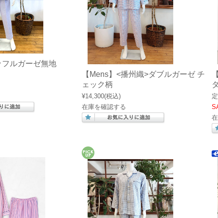
ワッフルガーゼ無地
【Mens】<播州織>ダブルガーゼ チ
ェック柄
¥14,300
(税込)
定
在庫を確認する
S
在