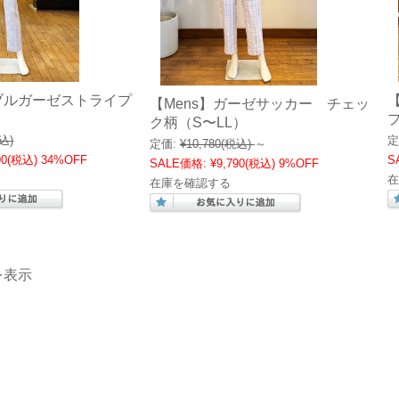
ダブルガーゼストライプ
【Mens】ガーゼサッカー チェッ
ク柄（S〜LL）
込)
定
定価:
¥10,780
(税込)
～
90
(税込)
34%OFF
S
SALE価格:
¥9,790
(税込)
9%OFF
在
在庫を確認する
を表示