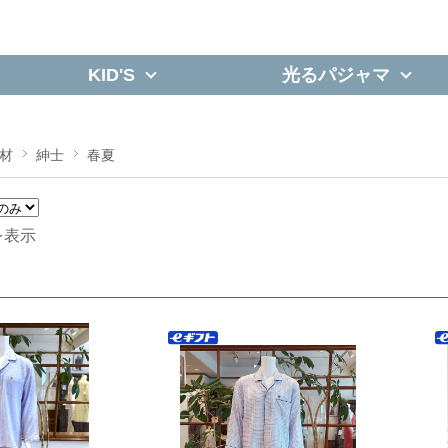
KID'S
光るパジャマ
材
紳士
春夏
を表示