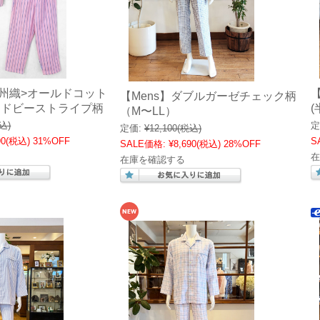
播州織>オールドコット
【Mens】ダブルガーゼチェック柄
 ドビーストライプ柄
(
（M〜LL）
込)
定
定価:
¥12,100
(税込)
90
(税込)
31%OFF
S
SALE価格:
¥8,690
(税込)
28%OFF
在
在庫を確認する