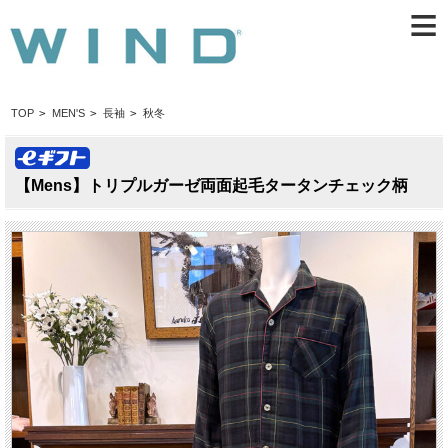
≡
TOP
>
MEN'S
>
長袖
>
秋冬
【Mens】トリプルガーゼ両面起毛タータンチェック柄