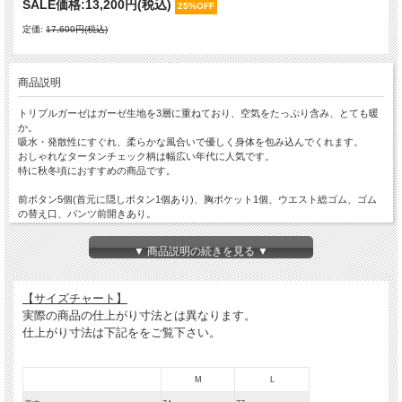
SALE価格:
13,200円(税込)
25%OFF
定価:
17,600円(税込)
商品説明
トリプルガーゼはガーゼ生地を3層に重ねており、空気をたっぷり含み、とても暖
か。
吸水・発散性にすぐれ、柔らかな風合いで優しく身体を包み込んでくれます。
おしゃれなタータンチェック柄は幅広い年代に人気です。
特に秋冬頃におすすめの商品です。
前ボタン5個(首元に隠しボタン1個あり)、胸ポケット1個、ウエスト総ゴム、ゴム
の替え口、パンツ前開きあり。
素材：綿100％ 日本製
※お使いのPC,スマートフォンの機種によって、実際の色味と見え方が異なる場合
▼ 商品説明の続きを見る ▼
がございます。
予めご了承下さい。
【サイズチャート】
実際の商品の仕上がり寸法とは異なります。
仕上がり寸法は下記ををご覧下さい。
M
L