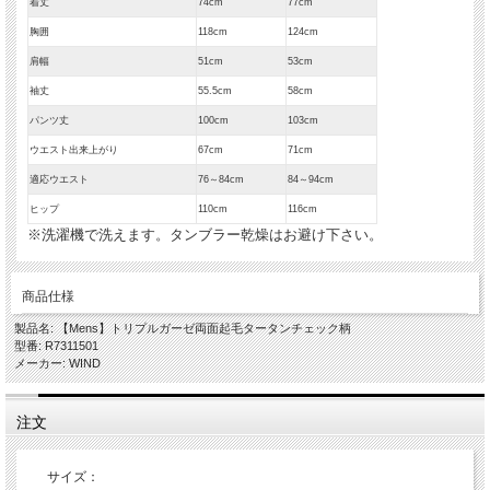
着丈
74cm
77cm
胸囲
118cm
124cm
肩幅
51cm
53cm
袖丈
55.5cm
58cm
パンツ丈
100cm
103cm
ウエスト出来上がり
67cm
71cm
適応ウエスト
76～84cm
84～94cm
ヒップ
110cm
116cm
※洗濯機で洗えます。タンブラー乾燥はお避け下さい。
商品仕様
製品名: 【Mens】トリプルガーゼ両面起毛タータンチェック柄
型番: R7311501
メーカー: WIND
注文
サイズ：