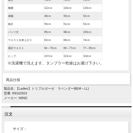
胸囲
112cm
116cm
120cm
肩幅
48cm
50cm
52cm
袖丈
50cm
51cm
52cm
パンツ丈
95cm
98cm
100cm
ウエスト出来上がり
62cm
66cm
74cm
適応ウエスト
64～70cm
69～77cm
77～85cm
ヒップ
107cm
113cm
119cm
※洗濯機で洗えます。タンブラー乾燥はお避け下さい。
商品仕様
製品名: 【Ladies】トリプルガーゼ ラベンダー柄(M～LL)
型番: R8162503
メーカー: WIND
注文
サイズ：