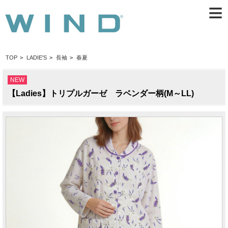
≡
TOP
>
LADIE'S
>
長袖
>
春夏
NEW
【Ladies】トリプルガーゼ ラベンダー柄(M～LL)