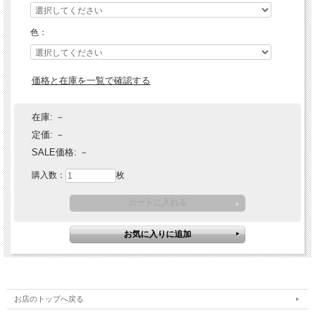
色：
価格と在庫を一覧で確認する
在庫:
－
定価:
－
SALE価格:
－
購入数：
枚
お店のトップへ戻る