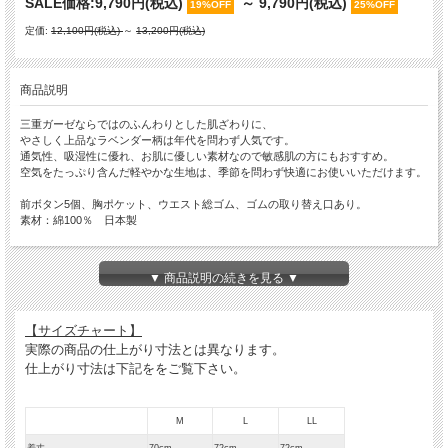
SALE価格:
9,790円(税込)
～
9,790円(税込)
19%OFF
25%OFF
定価:
12,100円(税込)
～
13,200円(税込)
商品説明
三重ガーゼならではのふんわりとした肌ざわりに、
やさしく上品なラベンダー柄は年代を問わず人気です。
通気性、吸湿性に優れ、お肌に優しい素材なので敏感肌の方にもおすすめ。
空気をたっぷり含んだ軽やかな生地は、季節を問わず快適にお使いいただけます。
前ボタン5個、胸ポケット、ウエスト総ゴム、ゴムの取り替え口あり。
素材：綿100％ 日本製
※お使いのPC、スマートフォンの機種によって、実際の色味と見え方が異なる場
合がございます。
▼ 商品説明の続きを見る ▼
予めご了承ください。
【サイズチャート】
実際の商品の仕上がり寸法とは異なります。
仕上がり寸法は下記ををご覧下さい。
M
L
LL
着丈
70cm
72cm
72cm