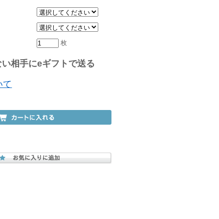
枚
い相手にeギフトで送る
いて