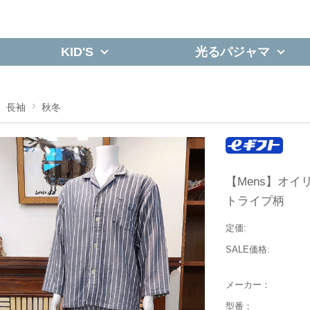
KID'S
光るパジャマ
長袖
秋冬
【Mens】オ
トライプ柄
定価:
SALE価格:
メーカー：
型番：