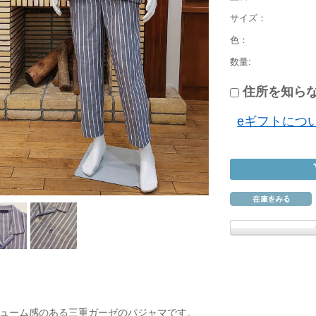
サイズ：
色：
数量:
住所を知らな
eギフトにつ
ューム感のある三重ガーゼのパジャマです。