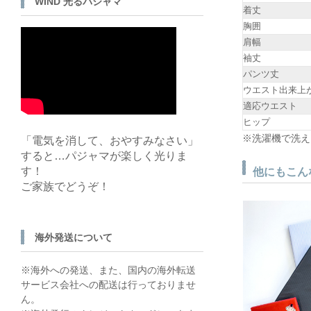
WIND 光るパジャマ
着丈
胸囲
肩幅
袖丈
パンツ丈
ウエスト出来上
適応ウエスト
ヒップ
※洗濯機で洗え
「電気を消して、おやすみなさい」
すると…パジャマが楽しく光りま
す！
他にもこん
ご家族でどうぞ！
海外発送について
※海外への発送、また、国内の海外転送
サービス会社への配送は行っておりませ
ん。