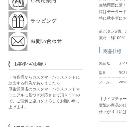
生地両面に薄く
襟はテーラード
特に秋冬頃にお
前ボタン5個、
素材：綿100
商品仕様
お客様へのお願い
製品名:
オイ
型番:
R031
・お客様からカスタマーハラスメントに
メーカー:
WIN
該当する行為がありましたら、
厚生労働省のカスタマーハラスメントマ
ニュアルに基づき対応させて頂きますの
【サイズチャー
で、ご理解ご協力をよろしくお願い申し
実際の商品の仕
上げます。
仕上がり寸法は