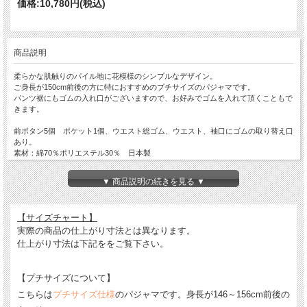
価格:
10,780円
(税込)
商品説明
柔らかな肌触りのパイル地に花模様のシンプルなデザイン。
ご身長が150cm前後の方に特におすすめのプチサイズのパジャマです。
パンツ裾にもゴムの入れ口がございますので、お好みでゴムを入れて頂くこともで
きます。
前ボタン5個 ポケット1個、ウエスト総ゴム、ウエスト、袖口にゴムの取り替え口
あり。
素材：綿70％ポリエステル30％ 日本製
※プチサイズ仕様
▼ 商品説明の続きを見る ▼
※お使いのPC、スマートフォンの機種によって、実際の色味と見え方が異なる場
合がございます。
予めご了承ください。
【サイズチャート】
実際の商品の仕上がり寸法とは異なります。
仕上がり寸法は下記ををご覧下さい。
【プチサイズについて】
こちらは
プチサイズ仕様
のパジャマです。身長が146～156cm前後の