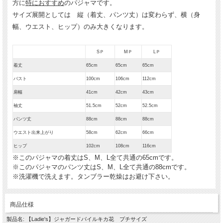
方に
特におすすめ
のパジャマです。
サイズ展開としては 縦（着丈、パンツ丈）は変わらず、横（身
幅、ウエスト、ヒップ）のみ大きくなります。
SＰ
MＰ
LＰ
着丈
65cm
65cm
65cm
バスト
100cm
106cm
112cm
肩幅
41cm
42cm
43cm
袖丈
51.5cm
52cm
52.5cm
パンツ丈
88cm
88cm
88cm
ウエスト出来上がり
58cm
62cm
66cm
ヒップ
102cm
108cm
116cm
※このパジャマの着丈はS、M、L全て共通の65cmです。
※このパジャマのパンツ丈はS、M、L全て共通の88cmです。
※洗濯機で洗えます。タンブラー乾燥はお避け下さい。
商品仕様
製品名: 【Ladie's】ジャガードパイルキカ花 プチサイズ