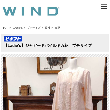
≡
TOP
>
LADIE'S
>
プチサイズ
>
長袖
>
春夏
【Ladie's】ジャガードパイルキカ花 プチサイズ