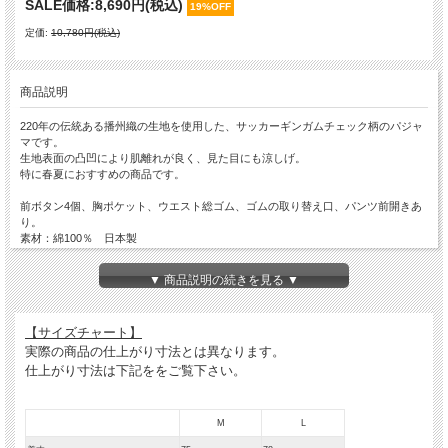
SALE価格:
8,690円(税込)
19%OFF
定価:
10,780円(税込)
商品説明
220年の伝統ある播州織の生地を使用した、サッカーギンガムチェック柄のパジャ
マです。
生地表面の凸凹により肌離れが良く、見た目にも涼しげ。
特に春夏におすすめの商品です。
前ボタン4個、胸ポケット、ウエスト総ゴム、ゴムの取り替え口、パンツ前開きあ
り。
素材：綿100％ 日本製
播州織とは
▼ 商品説明の続きを見る ▼
兵庫県北播磨地域で考案、糸染め、織り、加工された織物。
約220年の伝統があり、自然な風合い、豊かな色彩、肌触りの良さが特徴です。
【サイズチャート】
※お使いのPC、スマートフォンの機種によって、実際の色味と見え方が異なる場
合がございます。
実際の商品の仕上がり寸法とは異なります。
予めご了承ください。
仕上がり寸法は下記ををご覧下さい。
M
L