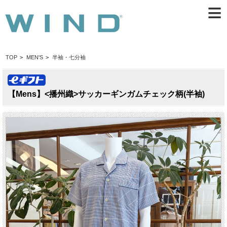
≡
TOP
>
MEN'S
>
半袖・七分袖
【Mens】<播州織>サッカーギンガムチェック柄(半袖)