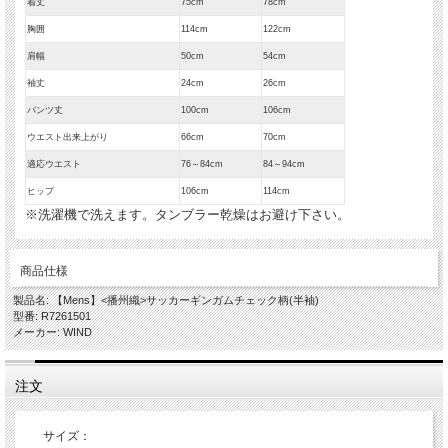
着丈
75cm
78cm
胸囲
114cm
122cm
肩幅
50cm
54cm
袖丈
24cm
26cm
パンツ丈
100cm
106cm
ウエスト出来上がり
66cm
70cm
適応ウエスト
76～84cm
84～94cm
ヒップ
106cm
114cm
※洗濯機で洗えます。タンブラー乾燥はお避け下さい。
商品仕様
製品名: 【Mens】<播州織>サッカーギンガムチェック柄(半袖)
型番: R7261501
メーカー: WIND
注文
サイズ：