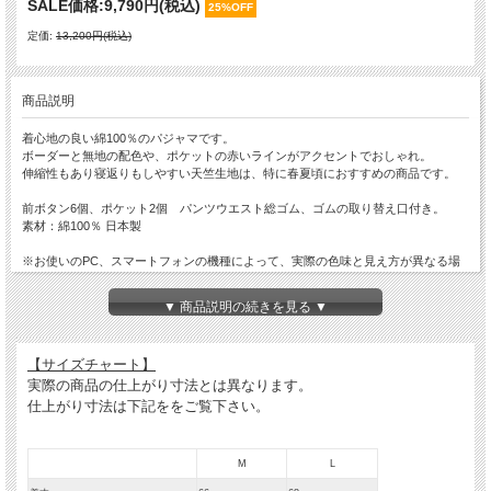
SALE価格:
9,790円(税込)
25%OFF
定価:
13,200円(税込)
商品説明
着心地の良い綿100％のパジャマです。
ボーダーと無地の配色や、ポケットの赤いラインがアクセントでおしゃれ。
伸縮性もあり寝返りもしやすい天竺生地は、特に春夏頃におすすめの商品です。
前ボタン6個、ポケット2個 パンツウエスト総ゴム、ゴムの取り替え口付き。
素材：綿100％ 日本製
※お使いのPC、スマートフォンの機種によって、実際の色味と見え方が異なる場
合がございます。
予めご了承ください。
▼ 商品説明の続きを見る ▼
【サイズチャート】
実際の商品の仕上がり寸法とは異なります。
仕上がり寸法は下記ををご覧下さい。
M
L