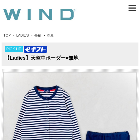
≡
TOP
>
LADIE'S
>
長袖
>
春夏
PICK UP
【Ladies】天竺中ボーダー×無地