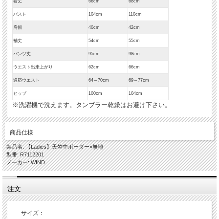
着丈
66cm
68cm
バスト
104cm
110cm
肩幅
40cm
42cm
袖丈
54cm
55cm
パンツ丈
95cm
98cm
ウエスト出来上がり
62cm
66cm
適応ウエスト
64～70cm
69～77cm
ヒップ
100cm
104cm
※洗濯機で洗えます。タンブラー乾燥はお避け下さい。
商品仕様
製品名: 【Ladies】天竺中ボーダー×無地
型番: R7112201
メーカー: WIND
注文
サイズ：