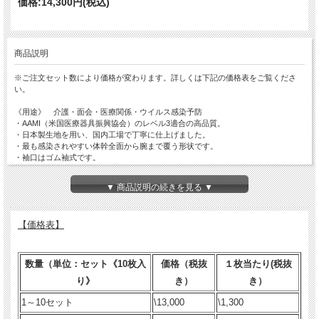
価格:
14,300円
(税込)
商品説明
※ご注文セット数により価格が変わります。詳しくは下記の価格表をご覧くださ
い。
《用途》 介護・面会・医療関係・ウイルス感染予防
・AAMI（米国医療器具振興協会）のレベル3適合の高品質。
・日本製生地を用い、国内工場で丁寧に仕上げました。
・最も感染されやすい体幹全面から腕まで覆う形状です。
・袖口はゴム袖式です。
・防水性の高いポリエチレンフィルムコーティングを施しているため、血液や体液
等のバリヤ性に優れています。
▼ 商品説明の続きを見る ▼
《注意》
・本品は、ディスポーサーブル製品ですので、1回限りの使用とし、再使用しない
【価格表】
で下さい。
・使用後は、適切に破棄して下さい。
・本品は未殺菌です。
数量（単位：セット《10枚入
価格（税抜
１枚当たり(税抜
素材
り》
き）
き）
本体 ポリエステル100％
表面 ポリエチレンコーティング
1～10セット
\13,000
\1,300
日本製