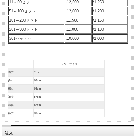
11～50セット
\12,500
\1,250
51～100セット
\12,000
\1,200
101～200セット
\11,500
\1,150
201～300セット
\11,000
\1,100
301セット～
\10,000
\1,000
フリーサイズ
着丈
110cm
身巾
63cm
裾巾
63cm
袖丈
57cm
肩幅
62cm
裄丈
88cm
注文